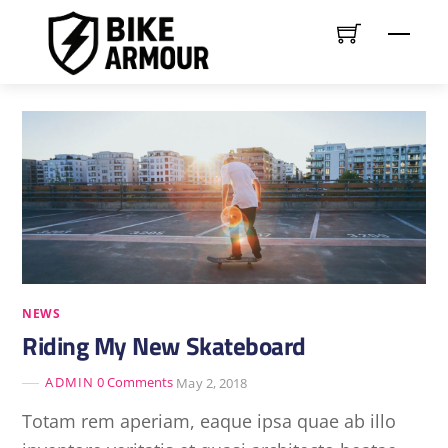
Skip
Men
to
content
NEWS
Riding My New Skateboard
ADMIN
0 Comments
May 2, 2018
Totam rem aperiam, eaque ipsa quae ab illo